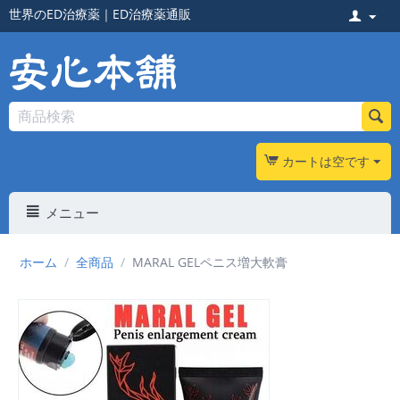
世界のED治療薬
｜
ED治療薬通販
カートは空です
メニュー
ホーム
/
全商品
/
MARAL GELペニス増大軟膏