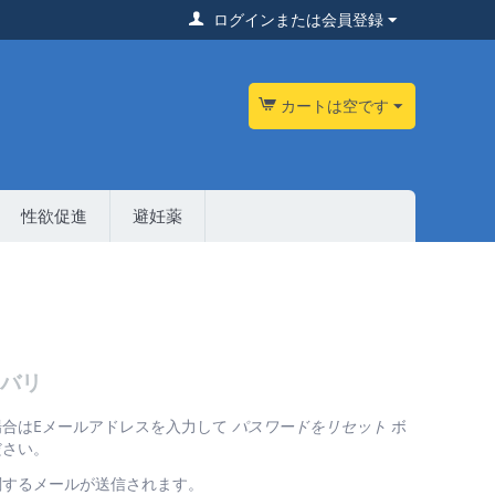
ログインまたは会員登録
カートは空です
性欲促進
避妊薬
バリ
場合はEメールアドレスを入力して
パスワードをリセット
ボ
ださい。
関するメールが送信されます。