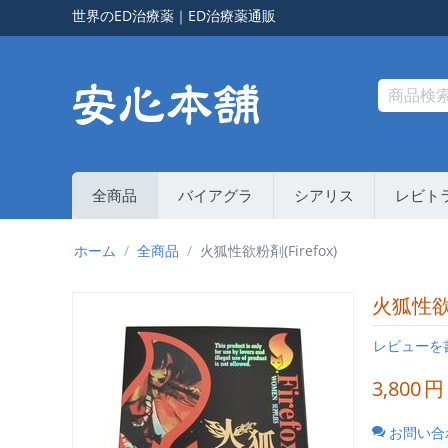
世界のED治療薬
｜
ED治療薬通販
全商品
バイアグラ
シアリス
レビト
ホーム
/
全商品
/
火狐性欲粉剤(Firefox)
火狐性欲粉
レビューを
3,800
円
お問い合