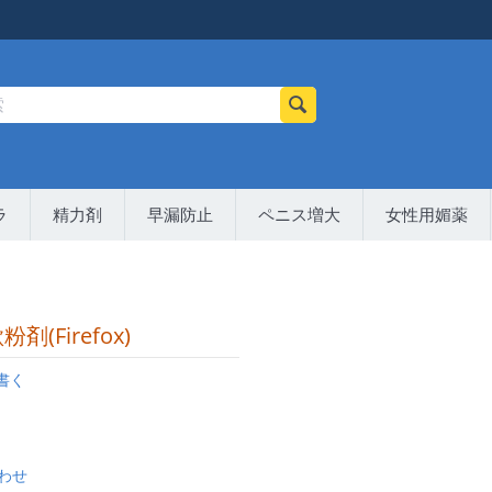
ラ
精力剤
早漏防止
ペニス増大
女性用媚薬
剤(Firefox)
書く
わせ