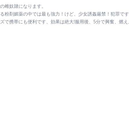
貴方の雌奴隷になります。
に溢れる粉剤媚薬の中では最も強力！けど、少女誘姦厳禁！犯罪です！
サイズで携帯にも便利です、効果は絶大!服用後、5分で興奮、燃