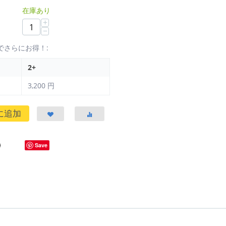
在庫あり
+
−
でさらにお得！:
2+
3,200
円
に追加
Save