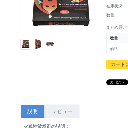
在庫状況:
数量:
まとめ買い
数量
価格
カート
説明
レビュー
火狐性欲粉剤の説明：